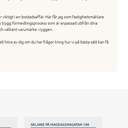
r viktigt i en bostadsaffär. Här får jag som fastighetsmäklare
n trygg förmedlingsprocess som är anpassad utifrån dina
h välkänt varumärke i ryggen.
tt höra av dig om du har frågor kring hur vi på bästa sätt kan få
SÄLJARE PÅ MAGDALENAGATAN 148
SÄLJAR