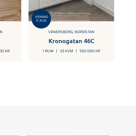
VISNING
11 AUG
EN
VÄNERSBORG, NORDSTAN
Kronogatan 46C
000 KR
1 RUM
33 KVM
550 000 KR