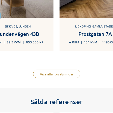
SKÖVDE, LUNDEN
LIDKÖPING, GAMLA STAD
undenvägen 43B
Prostgatan 7A
M
39,5 KVM
650 000 KR
4 RUM
104 KVM
1 195 
Visa alla försäljningar
Sålda referenser