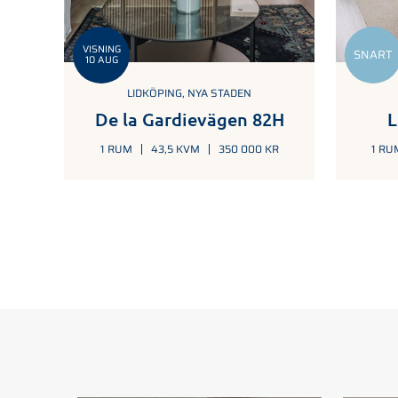
VISNING
SNART
10 AUG
LIDKÖPING, NYA STADEN
De la Gardievägen 82H
L
1 RUM
43,5 KVM
350 000 KR
1 RU