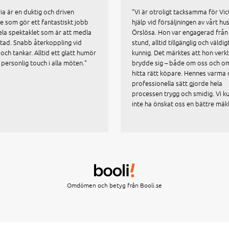
ria är en duktig och driven
”Vi är otroligt tacksamma för Vic
e som gör ett fantastiskt jobb
hjälp vid försäljningen av vårt hus
la spektaklet som är att medla
Örslösa. Hon var engagerad från
tad. Snabb återkoppling vid
stund, alltid tillgänglig och väldig
och tankar. Alltid ett glatt humör
kunnig. Det märktes att hon verkl
 personlig touch i alla möten.”
brydde sig – både om oss och om
hitta rätt köpare. Hennes varma
professionella sätt gjorde hela
processen trygg och smidig. Vi k
inte ha önskat oss en bättre mäk
Omdömen och betyg från
Booli.se