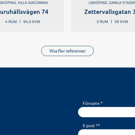
IDKÖPING, VILLA GIACOMINA
LIDKÖPING, GAMLA STADE
uruhällsvägen 74
Zettervallsgatan 
4 RUM
94,5 KVM
2 RUM
59 KVM
Visa fler referenser
Förnamn *
E-post **