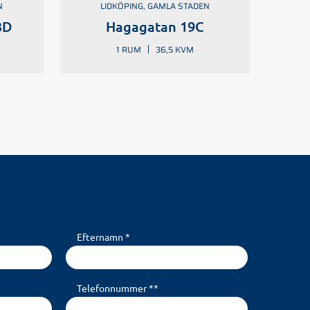
N
LIDKÖPING, GAMLA STADEN
3D
Hagagatan 19C
1 RUM
36,5 KVM
Efternamn *
Telefonnummer **