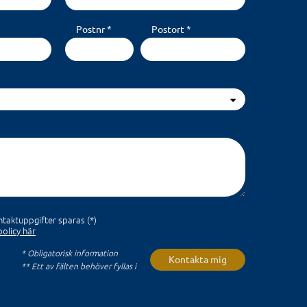
Postnr *
Postort *
taktuppgifter sparas (*)
olicy här
* Obligatorisk information
Kontakta mig
** Ett av fälten behöver fyllas i