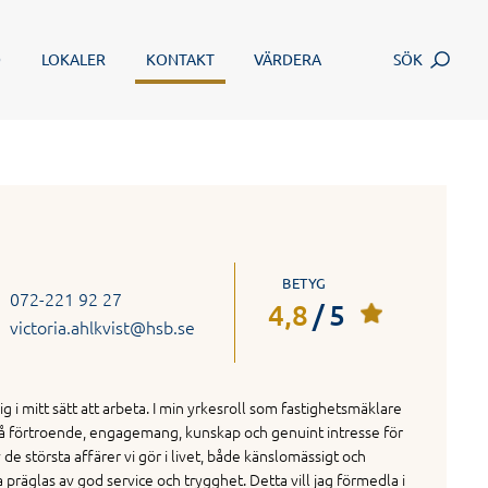
SÖK
D
LOKALER
KONTAKT
VÄRDERA
BETYG
072-221 92 27
4,8
/
5
victoria.ahlkvist@hsb.se
ig i mitt sätt att arbeta. I min yrkesroll som fastighetsmäklare
 på förtroende, engagemang, kunskap och genuint intresse för
 största affärer vi gör i livet, både känslomässigt och
 präglas av god service och trygghet. Detta vill jag förmedla i