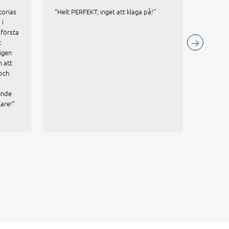
torias
”Helt PERFEKT, inget att klaga på!”
”Victor
 i
proakti
 första
försälj
t
ha att 
igen
telefon
 att
avgöran
 och
vilket l
trots e
unde
lare!”