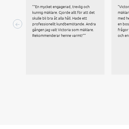
”“En mycket engagerad, trevlig och
”Victo
kunnig mäklare. Gjorde allt för att det
mäklar
skulle bli bra åt alla håll. Hade ett
med he
professionellt kundbemötande. Andra
en bos
gången jag valt Victoria som mäklare.
frågor 
Rekommenderar henne varmt!””
och en