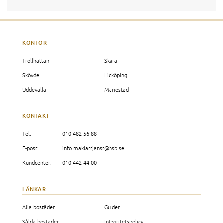
KONTOR
Trollhättan
Skara
Skövde
Lidköping
Uddevalla
Mariestad
KONTAKT
Tel:
010-482 56 88
E-post:
info.maklartjanst@hsb.se
Kundcenter:
010-442 44 00
LÄNKAR
Alla bostäder
Guider
Sålda bostäder
Integritetspolicy