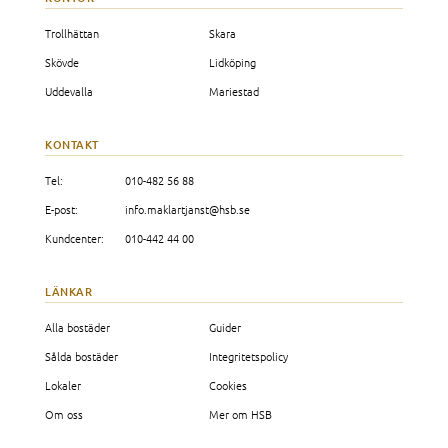
Trollhättan
Skara
Skövde
Lidköping
Uddevalla
Mariestad
KONTAKT
Tel:
010-482 56 88
E-post:
info.maklartjanst@hsb.se
Kundcenter:
010-442 44 00
LÄNKAR
Alla bostäder
Guider
Sålda bostäder
Integritetspolicy
Lokaler
Cookies
Om oss
Mer om HSB