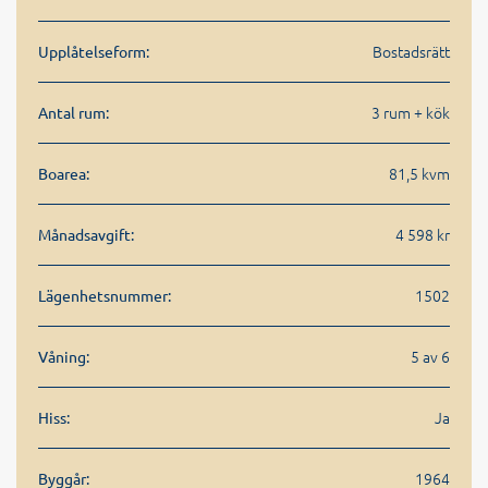
Bostadsrätt
Upplåtelseform:
3 rum + kök
Antal rum:
81,5 kvm
Boarea:
4 598 kr
Månadsavgift:
1502
Lägenhetsnummer:
5 av 6
Våning:
Ja
Hiss:
1964
Byggår: